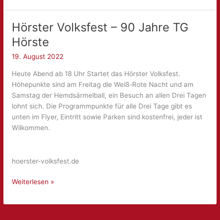
Zwei
Wochen
Hörster Volksfest – 90 Jahre TG
der
Hörste
Saison
sind
19. August 2022
vorbei!
Heute Abend ab 18 Uhr Startet das Hörster Volksfest.
Höhepunkte sind am Freitag die Weiß-Rote Nacht und am
Samstag der Hemdsärmelball, ein Besuch an allen Drei Tagen
lohnt sich. Die Programmpunkte für alle Drei Tage gibt es
unten im Flyer, Eintritt sowie Parken sind kostenfrei, jeder ist
Wilkommen.
hoerster-volksfest.de
Hörster
Weiterlesen »
Volksfest
–
90