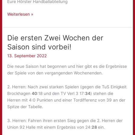
Eure Hörster Handballabteilung
Vorweihnachtlicher
Weiterlesen »
Gruß
von
der
Die ersten Zwei Wochen der
TG
Saison sind vorbei!
13. September 2022
Die neue Saison hat begonnen und hier gibt es die Ergebnisse
der Spiele von den vergangenden Wochenenden.
2. Herren: Nach zwei starken Spielen (gegen die TuS Einigkeit
Brockhagen
40
:18 und den TV Verl 3 17:
34
) stehen die
Herren mit 4:0 Punkten und einer Tordifferenz von 39 an der
Spitze der Tabelle.
3. Herren: Fahren ihren ersten Sieg gegen die 2. Herren der
Union 92 Halle mit einem Ergebniss von 24:
28
ein.