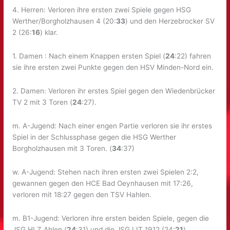
4. Herren: Verloren ihre ersten zwei Spiele gegen HSG
Werther/Borgholzhausen 4 (20:
33
) und den Herzebrocker SV
2 (26:
16
) klar.
1. Damen : Nach einem Knappen ersten Spiel (
24
:22) fahren
sie ihre ersten zwei Punkte gegen den HSV Minden-Nord ein.
2. Damen: Verloren ihr erstes Spiel gegen den Wiedenbrücker
TV 2 mit 3 Toren (
24
:27).
m. A-Jugend: Nach einer engen Partie verloren sie ihr erstes
Spiel in der Schlussphase gegen die HSG Werther
Borgholzhausen mit 3 Toren. (
34
:37)
w. A-Jugend: Stehen nach ihren ersten zwei Spielen 2:2,
gewannen gegen den HCE Bad Oeynhausen mit 17:26,
verloren mit 18:27 gegen den TSV Hahlen.
m. B1-Jugend: Verloren ihre ersten beiden Spiele, gegen die
JSG HLZ Ahlen (
24
:31) und die JSG LIT 1912 (24:
21
).