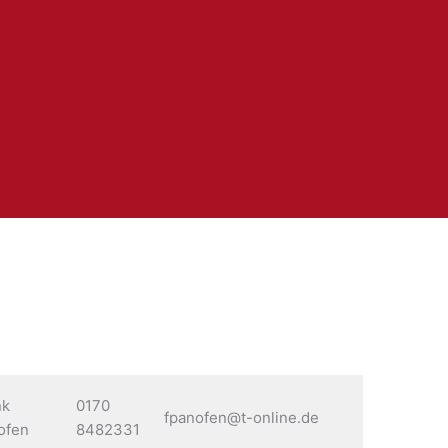
nk
0170
fpanofen@t-online.de
ofen
8482331