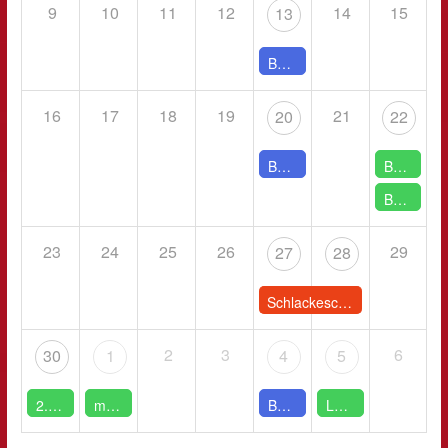
9
10
11
12
14
15
13
Bogensport - 16:00 - 18:00
16
17
18
19
21
20
22
Bogensport - 16:00 - 18:00
Beach Oldies - 11:00 - 14:00
Beach Oldies - 17:00 - 19:00
23
24
25
26
29
27
28
Schlackeschlacht - Ganztägig
2
3
6
30
1
4
5
2. Herren - 19:00 - 20:00
mC - 17:00 - 18:30
Bogensport - 16:00 - 18:00
Lakemper Geburtstag - 14:00 - 18:00