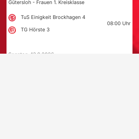
Gütersloh - Frauen 1. Kreisklasse
TuS Einigkeit Brockhagen 4
08:00
Uhr
TG Hörste 3
Sonntag, 13.9.2026
Ostwestfalen - weibliche B-Jugend Kreisliga 2
TV Verl 2
11:00
Uhr
TG Hörste
Gütersloh - gemischte D-Jugend Kreisklasse Staffel
2