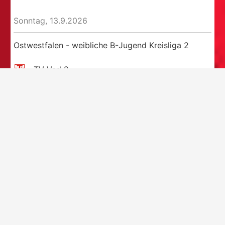
Sonntag, 13.9.2026
Ostwestfalen - weibliche B-Jugend Kreisliga 2
TV Verl 2
11:00
Uhr
TG Hörste
Gütersloh - gemischte D-Jugend Kreisklasse Staffel
2
TSG Schwarz-Gelb Rheda
11:00
Uhr
TG Hörste 2